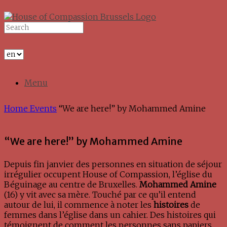
Skip
to
Search
content
for:
Menu
Home
Events
“We are here!” by Mohammed Amine
“We are here!” by Mohammed Amine
Depuis fin janvier des personnes en situation de séjour
irrégulier occupent House of Compassion, l’église du
Béguinage au centre de Bruxelles.
Mohammed Amine
(16) y vit avec sa mère. Touché par ce qu’il entend
autour de lui, il commence à noter les
histoires
de
femmes dans l’église dans un cahier. Des histoires qui
témoignent de comment les personnes sans papiers