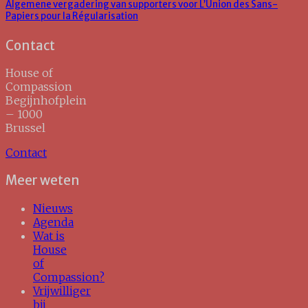
Algemene vergadering van supporters voor L’Union des Sans-
Papiers pour la Régularisation
Contact
House of
Compassion
Begijnhofplein
– 1000
Brussel
Contact
Meer weten
Nieuws
Agenda
Wat is
House
of
Compassion?
Vrijwilliger
bij