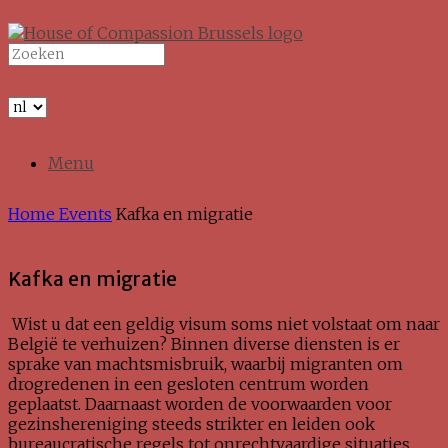
Spring
naar
Zoeken
de
naar:
inhoud
Menu
Home
Events
Kafka en migratie
Kafka en migratie
Wist u dat een geldig visum soms niet volstaat om naar
België te verhuizen? Binnen diverse diensten is er
sprake van machtsmisbruik, waarbij migranten om
drogredenen in een gesloten centrum worden
geplaatst. Daarnaast worden de voorwaarden voor
gezinshereniging steeds strikter en leiden ook
bureaucratische regels tot onrechtvaardige situaties.