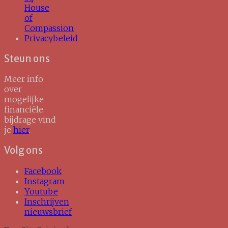
House
of
Compassion
Privacybeleid
Steun ons
Meer info
over
mogelijke
financiële
bijdrage vind
je
hier
.
Volg ons
Facebook
Instagram
Youtube
Inschrijven
nieuwsbrief